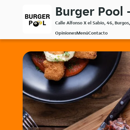
Volver
Burger Pool 
al
menú
Calle Alfonso X el Sabio, 46, Burgo
principal
Opiniones
Menú
Contacto